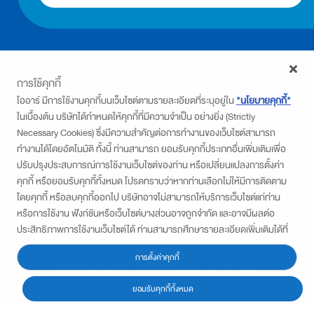
การใช้คุกกี้
โออาร์ มีการใช้งานคุกกี้บนเว็บไซต์ตามรายละเอียดที่ระบุอยู่ใน
"นโยบายคุกกี้"
ในเบื้องต้น บริษัทได้กำหนดให้คุกกี้ที่มีความจำเป็น อย่างยิ่ง (Strictly
Necessary Cookies) ซึ่งมีความสำคัญต่อการทำงานของเว็บไซต์สามารถ
ทำงานได้โดยอัตโนมัติ ทั้งนี้ ท่านสามารถ ยอมรับคุกกี้ประเภทอื่นเพิ่มเติมเพื่อ
บริษัท ปตท. น้ำมันและการค้าปลีก จำกัด (มหาชน)
ปรับปรุงประสบการณ์การใช้งานเว็บไซต์ของท่าน หรือเปลี่ยนแปลงการตั้งค่า
555/2 ศูนย์เอนเนอร์ยี่คอมเพล็กซ์ อาคารบี ชั้นที่ 12 ถนนวิภาวดีรังสิต แขวงจตุจักร เขตจตุจักร
คุกกี้ หรือยอมรับคุกกี้ทั้งหมด โปรดทราบว่าหากท่านเลือกไม่ให้มีการติดตาม
กรุงเทพฯ 10900
โดยคุกกี้ หรือลบคุกกี้ออกไป บริษัทอาจไม่สามารถให้บริการเว็บไซต์แก่ท่าน
สอบถามได้ที่
PTTStationNDD@pttor.com
หรือการใช้งาน ฟังก์ชันหรือเว็บไซต์บางส่วนอาจถูกจำกัด และอาจมีผลต่อ
นโยบายความเป็นส่วนตัว
ประสิทธิภาพการใช้งานเว็บไซต์ได้ ท่านสามารถศึกษารายละเอียดเพิ่มเติมได้ที่
นโยบายการใช้คุกกี้
“ประกาศความเป็นส่วนตัว”
© COPYRIGHT 2018, PTT Oil and Retail Business Public Company Limited
การตั้งค่าคุกกี้
เว็บไซต์นี้แสดงผลได้ดีบนเบราว์เซอร์ Chrome Firefox และ Safari
ยอมรับคุกกี้ทั้งหมด